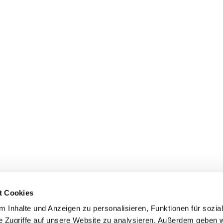
tand Spitz auf Knopf…
book-podcast/wie-merz-in-litauen-zum-bundeswehr-
t Cookies
 Inhalte und Anzeigen zu personalisieren, Funktionen für sozia
e Zugriffe auf unsere Website zu analysieren. Außerdem geben w