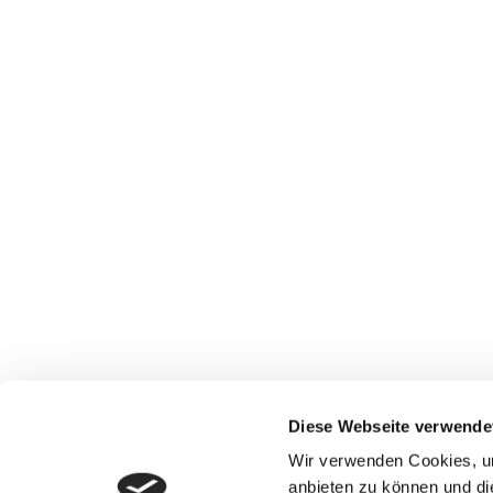
Hören Sie gerne einmal rein! Nur soviel: Es s
https://www.politico.eu/podcast/berlin-play
kanzler-wird/
Diesen Beitrag teilen
Diese Webseite verwende
Impressum
Wir verwenden Cookies, um
Datenschutz
anbieten zu können und di