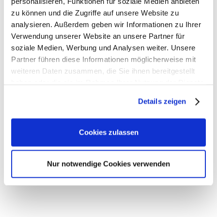
personalisieren, Funktionen für soziale Medien anbieten
zu können und die Zugriffe auf unsere Website zu
Außerdem sprachen wir über die
analysieren. Außerdem geben wir Informationen zu Ihrer
beschlossenen Eckpunkte des
Verwendung unserer Website an unsere Partner für
soziale Medien, Werbung und Analysen weiter. Unsere
Bundeshaushalts und die Anzahl der
Partner führen diese Informationen möglicherweise mit
Krankenkassen.
weiteren Daten zusammen, die Sie ihnen bereitgestellt
haben oder die sie im Rahmen Ihrer Nutzung der Dienste
Anbei der Link. Schauen Sie doch gerne einmal
gesammelt haben.
hinein…
Details zeigen
https://www.ardmediathek.de/video/maischberger/c
linnemann-cdu-ueber-die-reformen-der-
Cookies zulassen
bundesregierung/das-
erste/Y3JpZDovL3dkci5kZS9CZWl0cmFnLXNvcGhvcm
Nur notwendige Cookies verwenden
Diesen Beitrag teilen