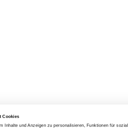
e Idee eines Deutschland-Paktes gesprochen und über
s ins Rutschen gekommen ist:
l-in-der-krise-kein-plan-kein-geld-kein-vertrauen-
l
t Cookies
 Inhalte und Anzeigen zu personalisieren, Funktionen für sozia