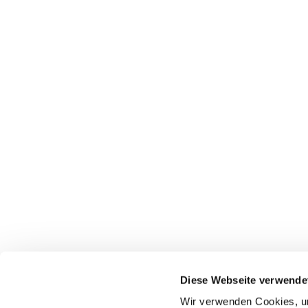
Bentele haben wir bei Maybrit Illner über di
die Frage, ob in Deutschland eigentlich etwa
https://www.zdf.de/politik/maybrit-illner/ampe
maybrit-illner-vom-7-september-2023-100.htm
Diesen Beitrag teilen
Impressum
Diese Webseite verwende
Datenschutz
Wir verwenden Cookies, um