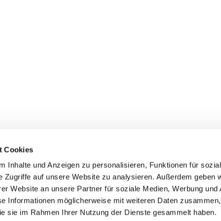
ek-audio-teilen.3265.de.html?mdm:audio_id=967770
t Cookies
 Inhalte und Anzeigen zu personalisieren, Funktionen für sozia
e Zugriffe auf unsere Website zu analysieren. Außerdem geben w
er Website an unsere Partner für soziale Medien, Werbung und 
se Informationen möglicherweise mit weiteren Daten zusammen, 
 die sie im Rahmen Ihrer Nutzung der Dienste gesammelt haben.
© 2026 Dr. Carsten Linnemann MdB