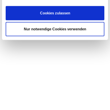
juni-108.html
Cookies zulassen
Diesen Beitrag teilen
Nur notwendige Cookies verwenden
NEUESTE BEITRÄGE
Mit großem Respekt an die neue Aufgabe
Neue Mobilität Paderborn feiert Abschluss des
Projekts NeMo.bil
Neuer Infobrief online
Wir sind in der Pflicht zu liefern
Neuer Infobrief online
Impressum