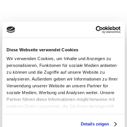
Diese Webseite verwendet Cookies
Wir verwenden Cookies, um Inhalte und Anzeigen zu
Für einen stärkeren gesellschaftlichen
personalisieren, Funktionen für soziale Medien anbieten
Zusammenhalt hat Bundespräsident Frank-Walter
zu können und die Zugriffe auf unsere Website zu
Steinmeier eine soziale Pflichtzeit angeregt. Kann ein
analysieren. Außerdem geben wir Informationen zu Ihrer
verpflichtender sozialer Dienst die Gemeinschaft
Verwendung unserer Website an unsere Partner für
stärken? Darüber haben wir im WDR 5-
soziale Medien, Werbung und Analysen weiter. Unsere
Partner führen diese Informationen möglicherweise mit
Tagesgespräch mit Bürgern diskutiert. Ich freue mich
weiteren Daten zusammen, die Sie ihnen bereitgestellt
total über diese Debatte!
haben oder die sie im Rahmen Ihrer Nutzung der Dienste
gesammelt haben.
https://www1.wdr.de/radio/wdr5/sendungen/tagesgespr
Details zeigen