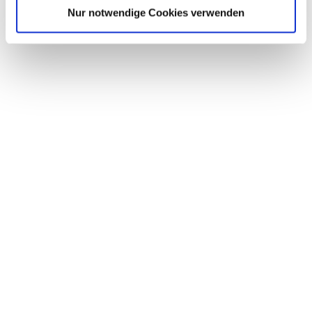
gemeinsam Sport treiben.
Nur notwendige Cookies verwenden
Steffen Rammert und alle 7000 Athleten haben die
World Games zu einem inklusiven Sommermärchen
gemacht. Sie haben gezeigt, was man mit Ehrgeiz
und Vertrauen in die eigenen Stärken erreichen
kann. Das freut mich sehr!
Diesen Beitrag teilen
NEUESTE BEITRÄGE
Mit großem Respekt an die neue Aufgabe
Neue Mobilität Paderborn feiert Abschluss des
Projekts NeMo.bil
Neuer Infobrief online