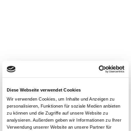
In dieser Woche durfte ich gemeinsam mit
Dorothee
Bär
,
Ricarda Lang
und
Lars Klingbeil
beim Festakt
zum Orden wider den tierischen Ernst in Aachen auf
Diese Webseite verwendet Cookies
der Bühne stehen.
Wir verwenden Cookies, um Inhalte und Anzeigen zu
personalisieren, Funktionen für soziale Medien anbieten
Der Abend war geprägt von Humor, Herzlichkeit,
zu können und die Zugriffe auf unsere Website zu
echter Lebensfreude und eine willkommene
analysieren. Außerdem geben wir Informationen zu Ihrer
Abwechslung zu den ernsten Themen des
Verwendung unserer Website an unsere Partner für