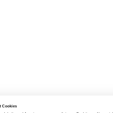
r/neustart-fuer-deutschland-die-chancen-kolumne-
renrunde-wir-duerfen-kein-kind-
t Cookies