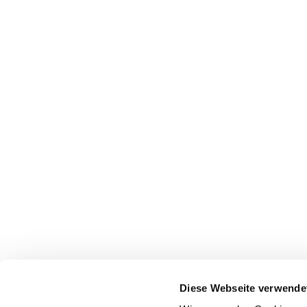
https://www.focus.de/politik/meinungsmache
sprachtests-fuer-die-schule-oder-auch-die-eh
zurueckgelassen_id_13488310.html
Diesen Beitrag teilen
Diese Webseite verwende
Impressum