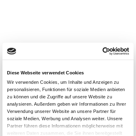
Diese Webseite verwendet Cookies
Gestern hat unsere Grundsätzlich-CDU
Wir verwenden Cookies, um Inhalte und Anzeigen zu
personalisieren, Funktionen für soziale Medien anbieten
Deutschlandtour gestartet! Der erste Stopp auf
zu können und die Zugriffe auf unsere Website zu
unserer Reise: die Landeshauptstadt von Rheinland-
analysieren. Außerdem geben wir Informationen zu Ihrer
Pfalz, Mainz. Mit 900 Teilnehmerinnen und
Verwendung unserer Website an unsere Partner für
Teilnehmern gab es eine spannende inhaltliche
soziale Medien, Werbung und Analysen weiter. Unsere
Debatte zum Entwurf des neuen
Partner führen diese Informationen möglicherweise mit
Grundsatzprogramms, das ich als Leiter der
weiteren Daten zusammen, die Sie ihnen bereitgestellt