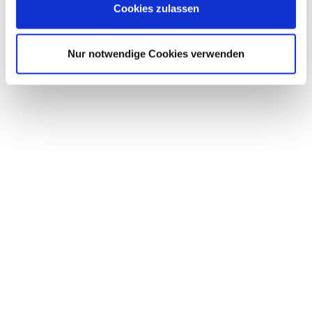
Himmler wählte die Wewelsburg 1933 zu seiner
Cookies zulassen
Lieblingsimmobilie. Dieses düstere Schicksal der
Burg hindert jedoch nicht den Umstand, dass die
Nur notwendige Cookies verwenden
Wewelsburg heute wieder eines unserer
Wahrzeichen ist. Heute befindet sich in der Burg das
Historische Museum des Hochstifts Paderborn und
eine gut besuchte Jugendherberge.
Impressum
Datenschutz
Haftungsausschluss