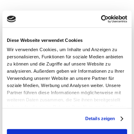
gut ins Ziel gekommen zu sein.
In Büren ist außerdem die Jesuitenkirche besonders
beeindruckend: Für unsere Region ist die
einzigartige Barockkirche, die im Jahre 1773 vom
Jesuitenorden nahe des Jesuitenkollegs fertig gestellt
Diese Webseite verwendet Cookies
wurde, etwas ganz Besonderes! Da mit Papst
Wir verwenden Cookies, um Inhalte und Anzeigen zu
Franziskus der erste Jesuit auf dem Stuhl Petri sitzt,
personalisieren, Funktionen für soziale Medien anbieten
zu können und die Zugriffe auf unsere Website zu
bekommt der Ort nun noch einmal eine zusätzliche
analysieren. Außerdem geben wir Informationen zu Ihrer
Bedeutung, wie ich finde.
Verwendung unserer Website an unsere Partner für
soziale Medien, Werbung und Analysen weiter. Unsere
Klar ist auch, dass man nicht über Büren sprechen
Partner führen diese Informationen möglicherweise mit
kann ohne die Wewelsburg zu erwähnen.
weiteren Daten zusammen, die Sie ihnen bereitgestellt
Majestätisch thront die einzige Dreiecksburg
haben oder die sie im Rahmen Ihrer Nutzung der Dienste
Deutschlands auf einem Bergsporn über dem
gesammelt haben.
Details zeigen
Almetal. Dies wurde der Wewelsburg Anfang des
letzten Jahrhunderts zum Verhängnis: Heinrich